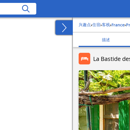
兴趣点
住宿
客栈
›
›
›
france
›
描述
La Bastide de