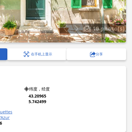
10 photo(s)
在手机上显示
分享
纬度，经度
43.20965
5.742499
uettes
'Azur
6