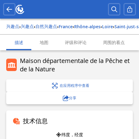
兴趣点
兴趣点
自然兴趣点
›
›
›
france
›
rhône-alpes
›
loire
›
saint-just
描述
地图
评级和评论
周围的看点
Maison départementale de la Pêche et
de la Nature
在应用程序中查看
分享
技术信息
纬度，经度