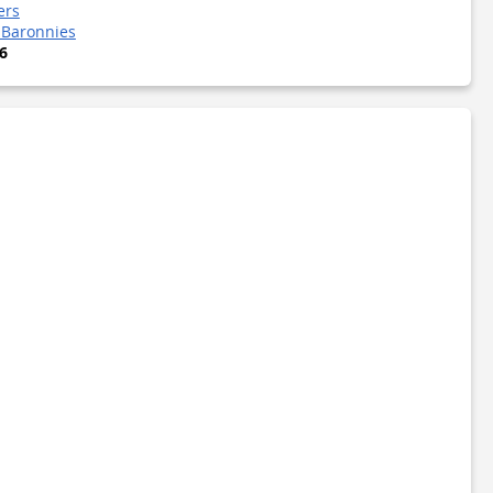
ers
-Baronnies
6