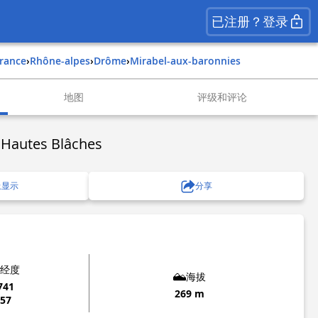
已注册？登录
france
›
rhône-alpes
›
drôme
›
mirabel-aux-baronnies
地图
评级和评论
Hautes Blâches
上显示
分享
经度
海拔
741
269 m
157