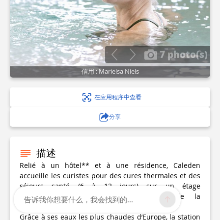
7 photo(s)
信用 : Marielsa Niels
在应用程序中查看
分享
描述
Relié à un hôtel** et à une résidence, Caleden
accueille les curistes pour des cures thermales et des
séjours santé (6 à 12 jours) sur un étage
exclusivement réservé au traitement de la
告诉我你想要什么，我会找到的...
rhumatologie.
Grâce à ses eaux les plus chaudes d’Europe, la station