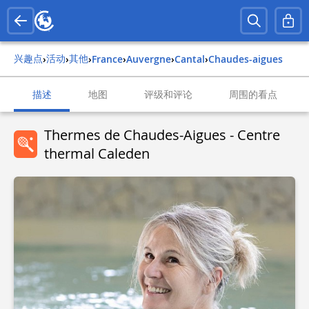
兴趣点
活动
其他
›
›
›
france
›
auvergne
›
cantal
›
chaudes-aigues
描述
地图
评级和评论
周围的看点
Thermes de Chaudes-Aigues - Centre
thermal Caleden