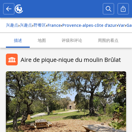
兴趣点
兴趣点
野餐区
›
›
›
france
›
provence-alpes-côte d'azur
›
var
›
g
描述
地图
评级和评论
周围的看点
Aire de pique-nique du moulin Brûlat