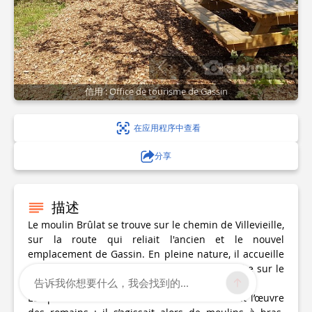
5 photo(s)
信用 : Office de tourisme de Gassin
在应用程序中查看
分享
描述
Le moulin Brûlat se trouve sur le chemin de Villevieille,
sur la route qui reliait l'ancien et le nouvel
emplacement de Gassin. En pleine nature, il accueille
une aire de pique-nique avec une vue superbe sur le
告诉我你想要什么，我会找到的...
golfe de Saint-Tropez.
Les premiers moulins connus à Gassin furent l’œuvre