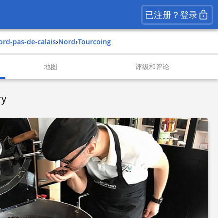
已注册？登录
nord-pas-de-calais
›
nord
›
tourcoing
地图
评级和评论
ry