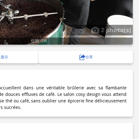
2 photo(s)
信用 : DR
上显示
分享
accueillent dans une véritable brûlerie avec sa flambante
de douces effluves de café. Le salon cosy design vous attend
e thé ou café, sans oublier une épicerie fine délicieusement
s sucrées.