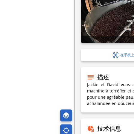
在手机
描述
Jackie et David vous 
machine à torréfier et 
pour une agréable paus
achalandée en douceur
技术信息