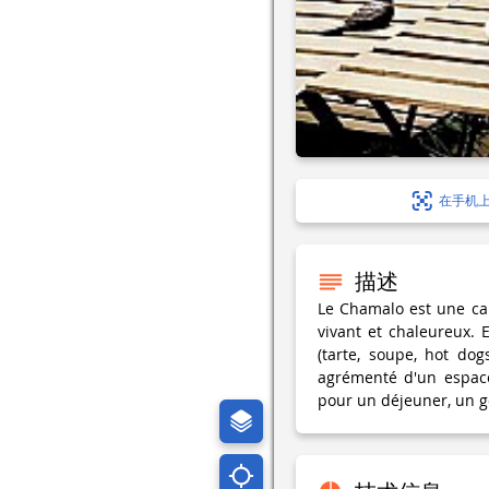
在手机
描述
Le Chamalo est une can
vivant et chaleureux. 
(tarte, soupe, hot do
agrémenté d'un espace
pour un déjeuner, un 