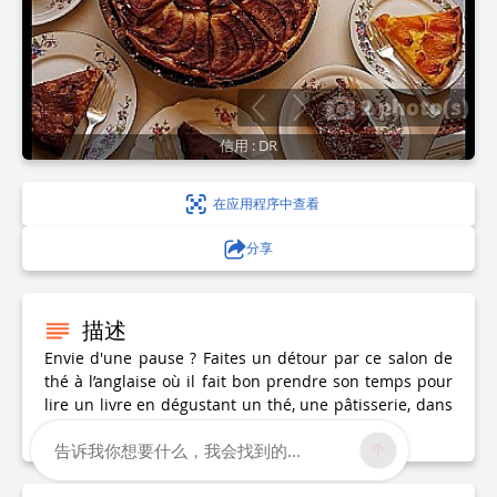
2 photo(s)
信用 : DR
在应用程序中查看
分享
描述
Envie d'une pause ? Faites un détour par ce salon de
thé à l’anglaise où il fait bon prendre son temps pour
lire un livre en dégustant un thé, une pâtisserie, dans
une ambiance cosy au charme d’antan.
告诉我你想要什么，我会找到的...