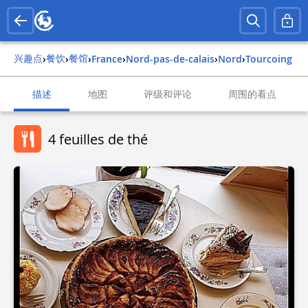
兴趣点
餐饮
餐馆
›
›
›
france
›
nord-pas-de-calais
›
nord
›
tourcoing
描述
地图
评级和评论
周围的看点
4 feuilles de thé