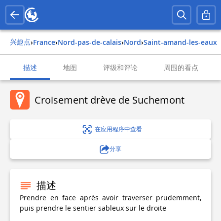
兴趣点
›
france
›
nord-pas-de-calais
›
nord
›
saint-amand-les-eaux
描述
地图
评级和评论
周围的看点
Croisement drève de Suchemont
在应用程序中查看
分享
描述
Prendre en face après avoir traverser prudemment,
puis prendre le sentier sableux sur le droite