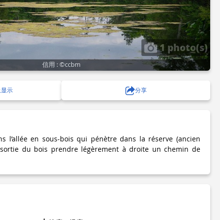
1 photo(s)
信用 : ©ccbm
上显示
分享
ns l’allée en sous-bois qui pénètre dans la réserve (ancien
 sortie du bois prendre légèrement à droite un chemin de