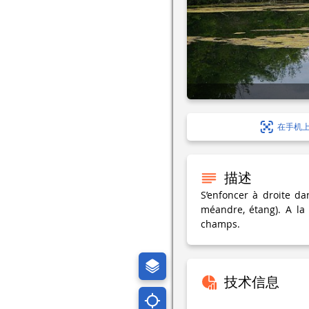
在手机
描述
S’enfoncer à droite da
méandre, étang). A la
champs.
技术信息