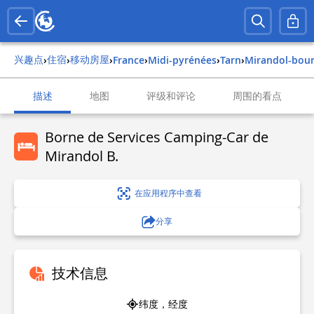
兴趣点
住宿
移动房屋
›
›
›
france
›
midi-pyrénées
›
tarn
›
mirandol-bo
描述
地图
评级和评论
周围的看点
Borne de Services Camping-Car de
Mirandol B.
在应用程序中查看
分享
技术信息
纬度，经度