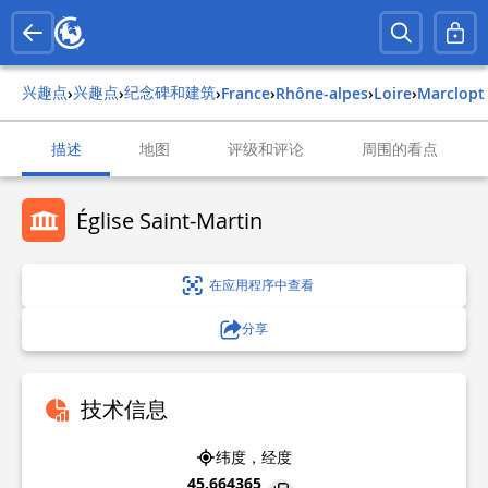
兴趣点
兴趣点
纪念碑和建筑
›
›
›
france
›
rhône-alpes
›
loire
›
marclopt
描述
地图
评级和评论
周围的看点
Église Saint-Martin
在应用程序中查看
分享
技术信息
纬度，经度
45.664365