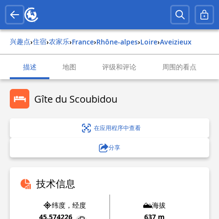
兴趣点
住宿
农家乐
›
›
›
france
›
rhône-alpes
›
loire
›
aveizieux
描述
地图
评级和评论
周围的看点
Gîte du Scoubidou
在应用程序中查看
分享
技术信息
纬度，经度
海拔
45.574226
637 m