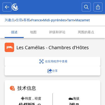
兴趣点
住宿
客栈
›
›
›
france
›
midi-pyrénées
›
tarn
›
mazamet
描述
地图
评级和评论
周围的看点
Les Camélias - Chambres d'Hôtes
在应用程序中查看
分享
技术信息
纬度，经度
海拔
43.493626
240 m