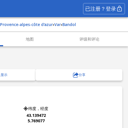
已注册？登录
provence-alpes-côte d'azur
›
var
›
bandol
地图
评级和评论
上显示
分享
纬度，经度
43.139472
5.769077