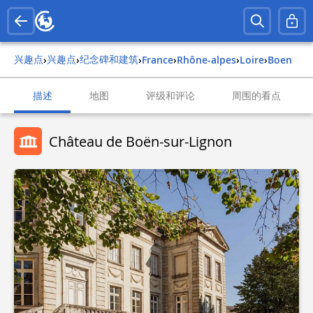
兴趣点
兴趣点
纪念碑和建筑
›
›
›
france
›
rhône-alpes
›
loire
›
boen
描述
地图
评级和评论
周围的看点
Château de Boën-sur-Lignon