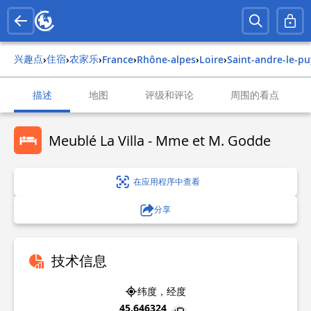
兴趣点
住宿
农家乐
›
›
›
france
›
rhône-alpes
›
loire
›
saint-andre-le-p
描述
地图
评级和评论
周围的看点
Meublé La Villa - Mme et M. Godde
在应用程序中查看
分享
技术信息
纬度，经度
45.646324