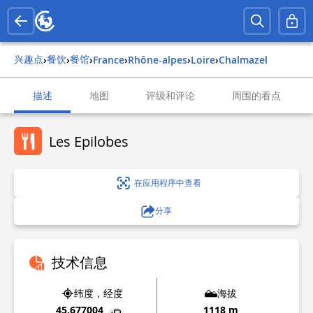
兴趣点
餐饮
餐馆
›
›
›
france
›
rhône-alpes
›
loire
›
chalmazel
描述
地图
评级和评论
周围的看点
Les Epilobes
在应用程序中查看
分享
技术信息
纬度，经度
海拔
45.677004
1118 m