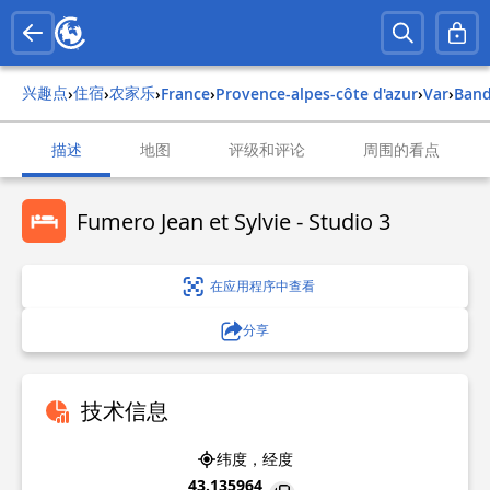
兴趣点
住宿
农家乐
›
›
›
france
›
provence-alpes-côte d'azur
›
var
›
ban
描述
地图
评级和评论
周围的看点
Fumero Jean et Sylvie - Studio 3
在应用程序中查看
分享
技术信息
纬度，经度
43.135964