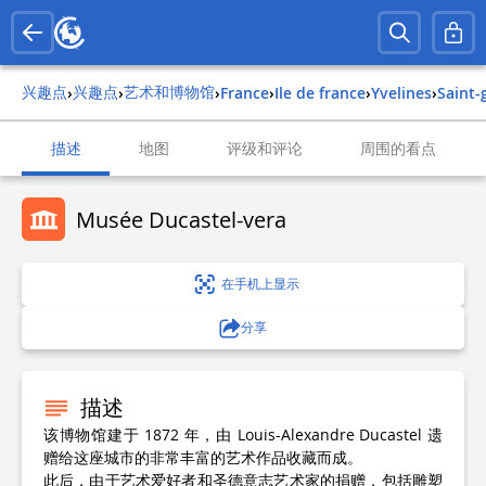
兴趣点
兴趣点
艺术和博物馆
›
›
›
france
›
ile de france
›
yvelines
›
saint
描述
地图
评级和评论
周围的看点
Musée Ducastel-vera
在手机上显示
分享
描述
该博物馆建于 1872 年，由 Louis-Alexandre Ducastel 遗
赠给这座城市的非常丰富的艺术作品收藏而成。
此后，由于艺术爱好者和圣德意志艺术家的捐赠，包括雕塑