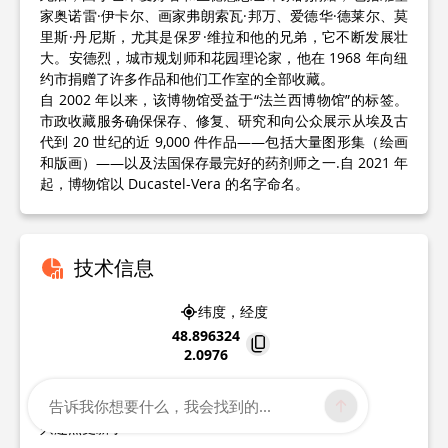
家奥诺雷·伊卡尔、画家弗朗索瓦·邦万、爱德华·德莱尔、莫
里斯·丹尼斯，尤其是保罗·维拉和他的兄弟，它不断发展壮
大。安德烈，城市规划师和花园理论家，他在 1968 年向纽
约市捐赠了许多作品和他们工作室的全部收藏。
自 2002 年以来，该博物馆受益于“法兰西博物馆”的标签。
市政收藏服务确保保存、修复、研究和向公众展示从埃及古
代到 20 世纪的近 9,000 件作品——包括大量图形集（绘画
和版画）——以及法国保存最完好的药剂师之一.自 2021 年
起，博物馆以 Ducastel-Vera 的名字命名。
技术信息
纬度，经度
48.896324
2.0976
2 rue Henri IV
告诉我你想要什么，我会找到的...
78100
Saint-Germain-en-Laye
兴趣点更新于
02/06/2026