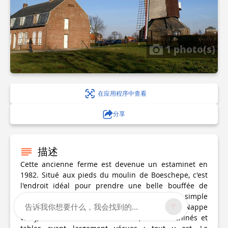
1 photo(s)
在应用程序中查看
分享
描述
Cette ancienne ferme est devenue un estaminet en
1982. Situé aux pieds du moulin de Boeschepe, c'est
l'endroit idéal pour prendre une belle bouffée de
patrimoine culturel Flamand. Plus qu'un simple
告诉我你想要什么，我会找到的...
restaurant, c'est une véritable carte postale. Nappe
vichy, vieilles cafetières émaillées, bibelots chinés et