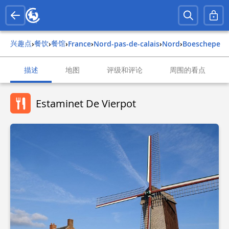
兴趣点
餐饮
餐馆
›
›
›
france
›
nord-pas-de-calais
›
nord
›
boeschepe
描述
地图
评级和评论
周围的看点
Estaminet De Vierpot