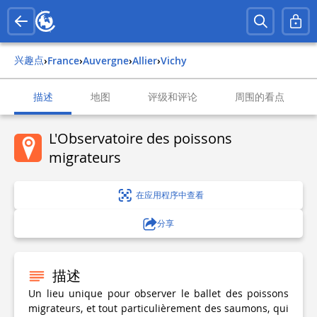
兴趣点
›
france
›
auvergne
›
allier
›
vichy
描述
地图
评级和评论
周围的看点
L'Observatoire des poissons
migrateurs
在应用程序中查看
分享
描述
Un lieu unique pour observer le ballet des poissons
migrateurs, et tout particulièrement des saumons, qui