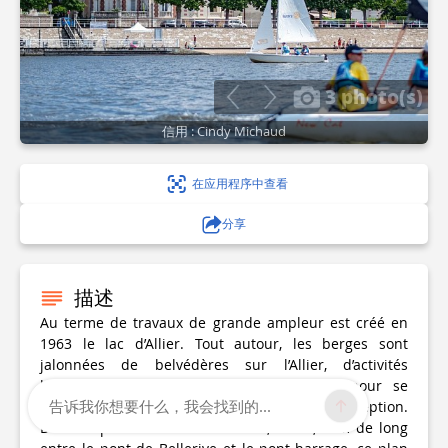
3 photo(s)
信用 : Cindy Michaud
在应用程序中查看
分享
描述
Au terme de travaux de grande ampleur est créé en
1963 le lac d’Allier. Tout autour, les berges sont
jalonnées de belvédères sur l’Allier, d’activités
ludiques ou sportives et de guinguettes pour se
告诉我你想要什么，我会找到的...
restaurer ou boire un verre dans un cadre d’exception.
D’une superficie de 120 hectares, sur 2,5 km de long