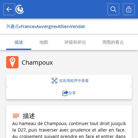
兴趣点
›
france
›
auvergne
›
allier
›
vendat
描述
地图
评级和评论
周围的看点
Champoux
在应用程序中查看
分享
描述
Au hameau de Champoux, continuer tout droit jusqu'à
la D27, puis traverser avec prudence et aller en face.
Au croisement suivant prendre en face et entrer dans