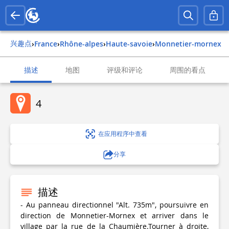
兴趣点
›
france
›
rhône-alpes
›
haute-savoie
›
monnetier-mornex
描述
地图
评级和评论
周围的看点
4
在应用程序中查看
分享
描述
- Au panneau directionnel "Alt. 735m", poursuivre en
direction de Monnetier-Mornex et arriver dans le
village par la rue de la Chaumière.Tourner à droite,