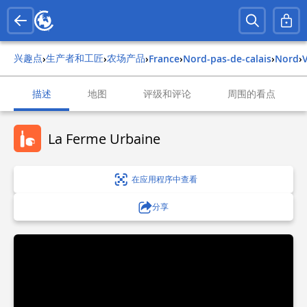
兴趣点
生产者和工匠
农场产品
›
›
›
france
›
nord-pas-de-calais
›
nord
›
描述
地图
评级和评论
周围的看点
La Ferme Urbaine
在应用程序中查看
分享