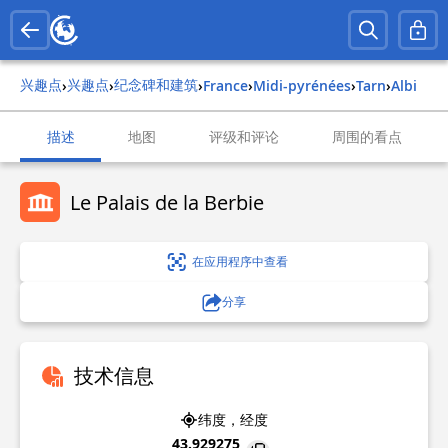
兴趣点
兴趣点
纪念碑和建筑
›
›
›
france
›
midi-pyrénées
›
tarn
›
albi
描述
地图
评级和评论
周围的看点
Le Palais de la Berbie
在应用程序中查看
分享
技术信息
纬度，经度
43.929275