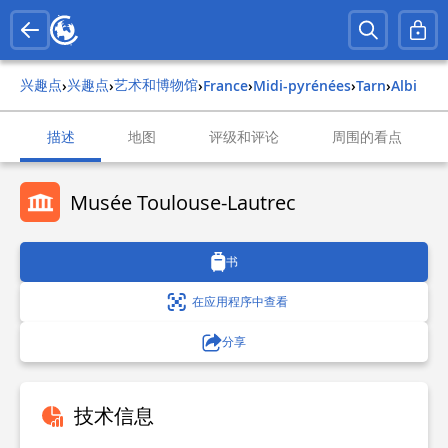
兴趣点
兴趣点
艺术和博物馆
›
›
›
france
›
midi-pyrénées
›
tarn
›
albi
描述
地图
评级和评论
周围的看点
Musée Toulouse-Lautrec
书
在应用程序中查看
分享
技术信息