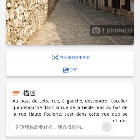
1 photo(s)
在应用程序中查看
分享
描述
Au bout de cette rue, à gauche, descendre l'escalier
qui débouche dans la rue de la Geôle puis au bas de
la rue Haute Foulerie, c'est dans cette rue que se
trouvaient les ateliers de foulerie de laine et des
告诉我你想要什么，我会找到的...
draps.