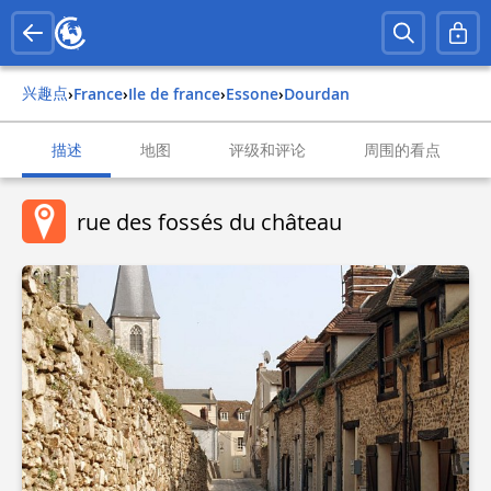
兴趣点
›
france
›
ile de france
›
essone
›
dourdan
描述
地图
评级和评论
周围的看点
rue des fossés du château