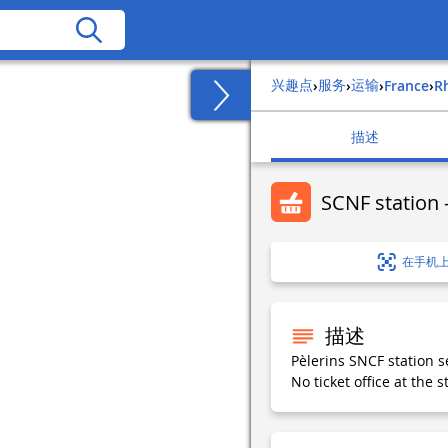
兴趣点
服务
运输
›
›
›
france
›
描述
SCNF station -
在手机
描述
Pèlerins SNCF station s
No ticket office at the s