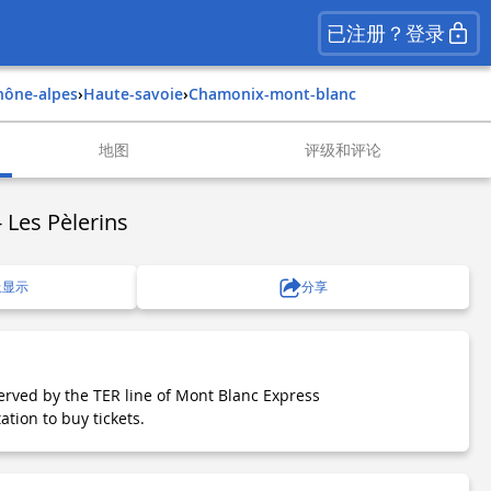
已注册？登录
rhône-alpes
›
haute-savoie
›
chamonix-mont-blanc
地图
评级和评论
 Les Pèlerins
上显示
分享
erved by the TER line of Mont Blanc Express
tation to buy tickets.