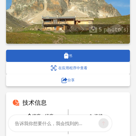
5 photo(s)
书
在应用程序中查看
分享
技术信息
纬度，经度
海拔
告诉我你想要什么，我会找到的...
45.123452
2501 m
6.599808