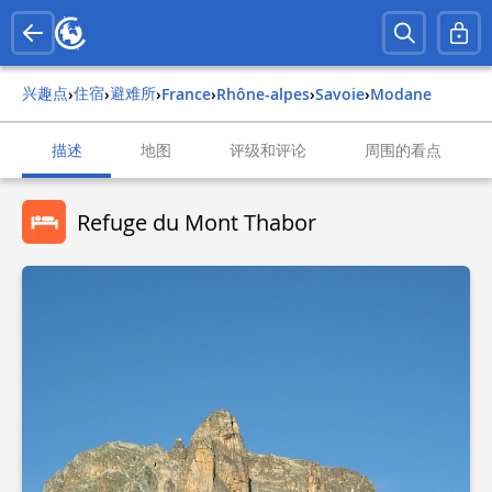
兴趣点
住宿
避难所
›
›
›
france
›
rhône-alpes
›
savoie
›
modane
描述
地图
评级和评论
周围的看点
Refuge du Mont Thabor