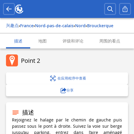
兴趣点
›
france
›
nord-pas-de-calais
›
nord
›
brouckerque
描述
地图
评级和评论
周围的看点
Point 2
在应用程序中查看
分享
描述
Rejoignez le halage par le chemin de gauche puis
passez sous le pont à droite. Suivez la voie sur berge
jusqu’au parking, entrez dans l’aire aménagé