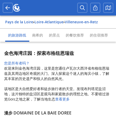
Pays de la Loire
›
Loire-Atlantique
›
Villeneuve-en-Retz
的旅游路线
南希的
的景点
的餐饮推荐
的住宿推荐
金色海湾庄园：探索布格纽恩瑞兹
您是所有者吗？
欢迎来到金色海湾庄园，这里是您通往卢瓦尔大西洋省布格纽恩瑞
兹及其周边地区奇观的大门。深入探索这个迷人的海滨小镇，了解
其丰富的历史遗产和惊人的自然风光。
该地区是大自然爱好者和徒步旅行者的天堂。发现布列塔尼盐沼
地，这片独特的盐沼区是观鸟和家庭散步的理想之地。不要错过游
览Gois之地之家，了解当地生态
查看更多
漫步 DOMAINE DE LA BAIE DOREE