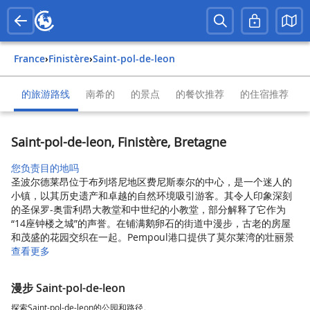
France
›
Finistère
›
Saint-pol-de-leon
的旅游路线
南希的
的景点
的餐饮推荐
的住宿推荐
Saint-pol-de-leon, Finistère, Bretagne
您负责目的地吗
圣波尔德莱昂位于布列塔尼地区费尼斯泰尔的中心，是一个迷人的
小镇，以其历史遗产和卓越的自然环境吸引游客。其令人印象深刻
的圣保罗-奥雷利昂大教堂和中世纪的小教堂，部分解释了它作为
“14座钟楼之城”的声誉。在铺满鹅卵石的街道中漫步，古老的房屋
和茂盛的花园交织在一起。Pempoul港口提供了莫尔莱湾的壮丽景
查看更多
漫步 Saint-pol-de-leon
探索Saint-pol-de-leon的公园和路径。