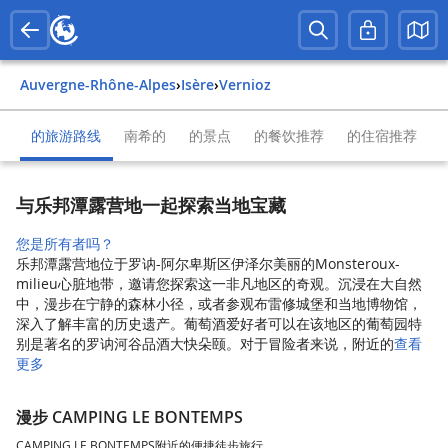
Auvergne-Rhône-Alpes
›
Isère
›
Vernioz
的旅游路线
南希的
的景点
的餐饮推荐
的住宿推荐
与乐邦潭露营地一起探索当地宝藏
您是所有者吗？
乐邦潭露营地位于罗讷-阿尔卑斯区伊泽尔美丽的Monsteroux-
milieu心脏地带，邀请您探索这一非凡地区的奇观。沉浸在大自然
中，漫步在宁静的森林小径，或者参观布雷修城堡和当地博物馆，
深入了解丰富的历史遗产。葡萄酒爱好者可以在该地区的葡萄园特
别是著名的罗讷河谷品酒大快朵颐。对于冒险者来说，附近的
查看
更多
漫步 CAMPING LE BONTEMPS
CAMPING LE BONTEMPS附近的便捷徒步旅行。