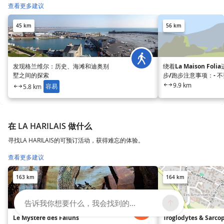
查看更多建议
45 km
56 km
发现格兰维尔：历史、海滩和迪奥别
绕着La Maison Fol
墅之间的探索
步/跑步注意事项：- 
词- 注意细微差别- 
9.9 km
容易
5.8 km
点、城市、部门、地区
在 LA HARILAIS 做什么
寻找LA HARILAIS的可预订活动，获得难忘的体验。
查看更多建议
163 km
164 km
告诉我你想要什么，我会找到的...
Le Mystère des Faluns
Troglodytes & Sarco