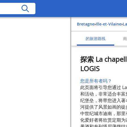
Bretagne
›
Ille-et-Vilaine
›
L
的旅游路线
探索 La chapel
LOGIS
您是所有者吗？
此页面将引导您通过 La chap
和活动，非常适合丰富
纪堡垒，将带您进入著名法
河提供了风景如画的徒
中世纪城市迪南，那里
化爱好者将欣赏定期为
果酒和布列塔尼薄饼结