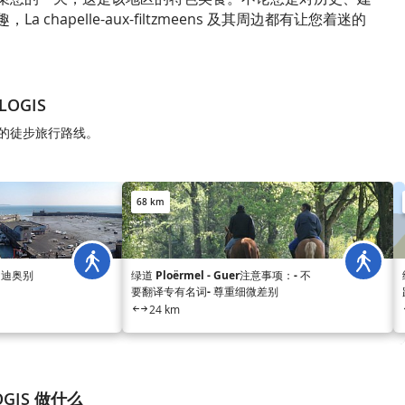
 chapelle-aux-filtzmeens 及其周边都有让您着迷的
LOGIS
S地区的徒步旅行路线。
68 km
和迪奥别
绿道 Ploërmel - Guer注意事项：- 不
要翻译专有名词- 尊重细微差别
24 km
OGIS 做什么