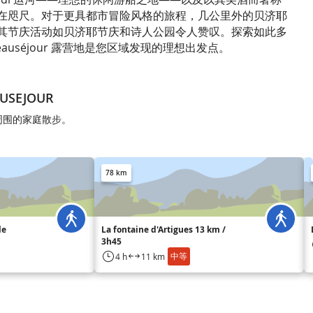
在咫尺。对于更具都市冒险风格的旅程，几公里外的贝济耶
其节庆活动如贝济耶节庆和诗人公园令人赞叹。探索如此多
auséjour 露营地是您区域发现的理想出发点。
USEJOUR
UR周围的家庭散步。
78 km
le
La fontaine d'Artigues 13 km /
3h45
中等
4 h
11 km