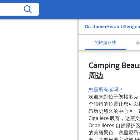
Occitanie
›
Hérault
›
Sérign
的旅游路线
Camping B
周边
您是所有者吗？
欢迎来到位于朗格多克-鲁
个独特的位置让您可以
昂历史悠久的中心区，这
Cigalière 吸引
Orpellières 
的美丽景色。塞里尼昂
海。其他当地宝藏如 M