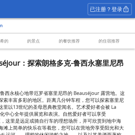
已注册？登录
an
南希的
的景点
的餐饮推荐
的住宿推荐
eauséjour：探索朗格多克-鲁西永塞里尼昂
西永核心地带厄罗省塞里尼昂的 Beauséjour 露营地。这
探索丰富多彩的地区。距离几分钟车程，您可以探索塞里尼
里以13世纪的圣母恩典教堂闻名。艺术爱好者会被 La
，这座文化中心全年提供展览和表演。自然爱好者可以享受
自然保护区，这里是远足或骑自行车的理想场所，并可欣赏到地中海
海滩上简单的快乐在等着您，您可以在营地旁享受阳光和大
idi 运河——理想的休闲游船之地——以及以其美酒而著称