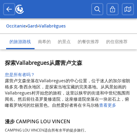
Occitanie
›
Gard
›
Vallabrègues
的旅游路线
南希的
的景点
的餐饮推荐
的住宿推荐
探索Vallabregues从露营卢文森
您是所有者吗？
露营卢文森坐落在Vallabregues的中心位置，位于迷人的加尔省朗
格多克-鲁西永地区，是探索当地宝藏的完美基地。从风景如画的
Vallabregues村开始您的旅程，这里以狭窄的街道和中世纪氛围而
闻名。然后前往圣罗曼修道院，这座修道院坐落在一块岩石上，俯
瞰着罗纳河的壮丽景色。自然爱好者将在卡马尔格
查看更多
漫步 CAMPING LOU VINCEN
CAMPING LOU VINCEN适合所有水平的徒步旅行。