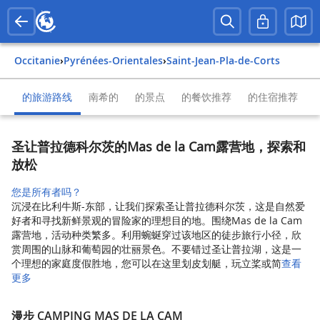
Occitanie
›
Pyrénées-Orientales
›
Saint-Jean-Pla-de-Corts
的旅游路线
南希的
的景点
的餐饮推荐
的住宿推荐
圣让普拉德科尔茨的Mas de la Cam露营地，探索和
放松
您是所有者吗？
沉浸在比利牛斯-东部，让我们探索圣让普拉德科尔茨，这是自然爱
好者和寻找新鲜景观的冒险家的理想目的地。围绕Mas de la Cam
露营地，活动种类繁多。利用蜿蜒穿过该地区的徒步旅行小径，欣
赏周围的山脉和葡萄园的壮丽景色。不要错过圣让普拉湖，这是一
个理想的家庭度假胜地，您可以在这里划皮划艇，玩立桨或简
查看
更多
漫步 CAMPING MAS DE LA CAM