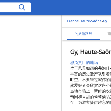
France
›
Haute-Saône
›
Gy
的旅游路线
Gy, Haute-Saô
您负责目的地吗
位于风景如画的弗朗什
丰富的历史遗产吸引着
时空。不要错过宏伟的
然爱好者会欣赏这座小
当地市场上，新鲜的农
萄园和香甜的葡萄酒品
存，为游客提供难忘的