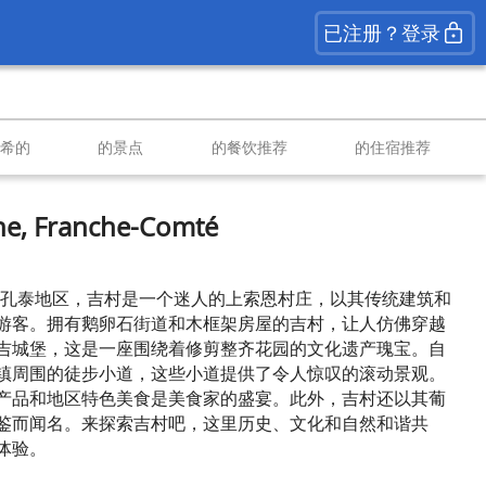
已注册？登录
南希的
的景点
的餐饮推荐
的住宿推荐
ne, Franche-Comté
-孔泰地区，吉村是一个迷人的上索恩村庄，以其传统建筑和
游客。拥有鹅卵石街道和木框架房屋的吉村，让人仿佛穿越
吉城堡，这是一座围绕着修剪整齐花园的文化遗产瑰宝。自
镇周围的徒步小道，这些小道提供了令人惊叹的滚动景观。
产品和地区特色美食是美食家的盛宴。此外，吉村还以其葡
鉴而闻名。来探索吉村吧，这里历史、文化和自然和谐共
体验。