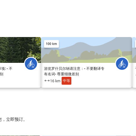
100 km
: - 不
游览罗什贝尔纳请注意：- 不要翻译专
差别
有名词- 尊重细微差别
中等
16 km
您，立即预订。