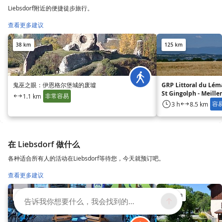
Liebsdorf附近的便捷徒步旅行。
查看更多建议
38 km
125 km
鬼巫之眼：伊恩格尔堡城的废墟
GRP Littoral du Léma
St Gingolph - Meiller
非常容易
1.1 km
容
3 h
8.5 km
在 Liebsdorf 做什么
各种适合所有人的活动在Liebsdorf等待您，今天就预订吧。
查看更多建议
125 km
127 km
告诉我你想要什么，我会找到的...