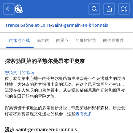
France
›
Saône-et-Loire
›
Saint-germain-en-brionnais
的旅游路线
南希的
的景点
的餐饮推荐
的住宿推荐
探索勃艮第的圣热尔曼昂布里奥奈
您负责目的地吗
位于勃艮第中心地带的圣热尔曼昂布里奥奈是一个充满魅力的度假
胜地，为好奇的游客提供丰富的活动。在这个风景如画的小村庄，
沉浸在令人惊叹的自然美景中。从参观其郁郁葱葱的丘陵和四季变
化的花田开始您的冒险之旅。
探索蜿蜒于该地区的多条徒步路径，带您穿越田野和森林。历史爱
好者将欣赏发现文化遗址的机会，这些
查看更多
漫步 Saint-germain-en-brionnais