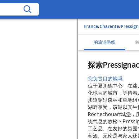
France
›
Charente
›
Pressig
的旅游路线
探索Pressignac,
您负责目的地吗
位于夏朗德中心，在迷人
化瑰宝的城市，等待着
步道穿过森林和草地组成
湖畔享受，该湖以其生
Rochechouar
统气息的放松？Pres
工艺品。在友好的氛围
萄酒。无论是与家人还