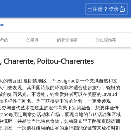
已注册？登录
nac
南希的
的景点
的餐饮推荐
的住宿推荐
 Charente, Poitou-Charentes
的普瓦图-夏朗德地区，Pressignac是一个充满自然和文
人们去发现。其田园诗般的环境非常适合徒步旅行，蜿蜒的
的如画风光。不远处，钓鱼爱好者可以在美丽的Lavaud
物多样性而闻名。为了获得更丰富的体验，一定要参观
t城堡，历史与当代艺术在这里的宏伟背景下完美融合。想要体验传
signac每周定期举办活动和市场，展现当地的节庆活动和区域
中沉醉，并品尝当地特色食物，如梅隆布里干酪和夏朗德葡
是朋友，一次前往维埃纳山谷的旅行都能保证带来放松时刻