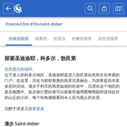
France
›
Côte d'Or
›
Saint-didier
的旅游路线
南希的
的景点
的餐饮推荐
的住宿推荐
探索圣迪迪耶，科多尔，勃艮第
您负责目的地吗
位于迷人的科多尔地区，圣迪迪耶是进入勃艮第自然和文化奇观的
门户。在这里，历史与郁郁葱葱的风景完美融合，为游客提供丰富
多彩的活动。漫步于村庄的风景如画的街道中，沉浸在这个地区的
真实氛围中。徒步旅行爱好者可以探索穿越周围葡萄园和连绵起伏
的山丘的小径，每个转角都能看到令人叹为观止的全景。
沉醉于讲述几
查看更多
漫步 Saint-didier