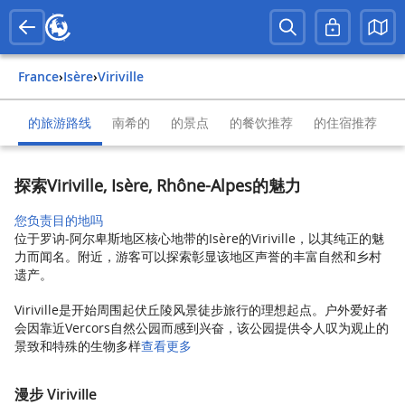
France
›
Isère
›
Viriville
的旅游路线
南希的
的景点
的餐饮推荐
的住宿推荐
探索Viriville, Isère, Rhône-Alpes的魅力
您负责目的地吗
位于罗讷-阿尔卑斯地区核心地带的Isère的Viriville，以其纯正的魅
力而闻名。附近，游客可以探索彰显该地区声誉的丰富自然和乡村
遗产。
Viriville是开始周围起伏丘陵风景徒步旅行的理想起点。户外爱好者
会因靠近Vercors自然公园而感到兴奋，该公园提供令人叹为观止的
景致和特殊的生物多样
查看更多
漫步 Viriville