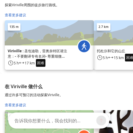
探索Viriville周围的徒步旅行路线。
查看更多建议
135 m
2.7 km
Viriville : 圣包迪勒，雷奥奈特区请注
托杜尔和它的山丘
意：- 不要翻译专有名词- 尊重细微差
困
5 h
15 km
别
困难
5 h
17 km
在 Viriville 做什么
通过许多可预订的活动探索Viriville。
查看更多建议
8.3 km
9.6 km
告诉我你想要什么，我会找到的...