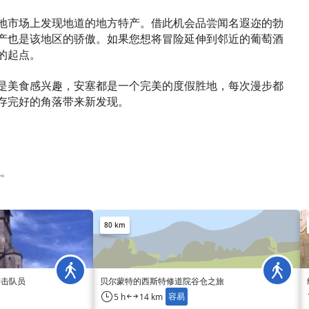
地市场上发现地道的地方特产。借此机会品尝闻名遐迩的勃
产也是该地区的骄傲。如果您想将冒险延伸到邻近的葡萄酒
的起点。
是美食感兴趣，安塞都是一个完美的度假胜地，每次漫步都
存完好的角落带来新发现。
观。
80 km
游击队员
贝尔蒙特的西斯特修道院谷仓之旅
容易
5 h
14 km