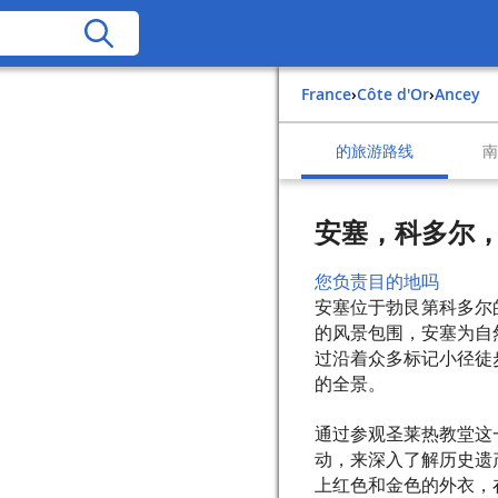
France
›
Côte d'Or
›
Ancey
的旅游路线
安塞，科多尔
您负责目的地吗
安塞位于勃艮第科多尔
的风景包围，安塞为自
过沿着众多标记小径徒
的全景。
通过参观圣莱热教堂这
动，来深入了解历史遗
上红色和金色的外衣，