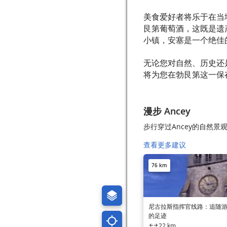
美食爱好者将乐于在当
艮第葡萄酒，这既是遗
小镇，安塞是一个绝佳
无论您对自然、历史还
将为您在勃艮第这一保
漫步 Ancey
步行穿过Ancey的自然景
查看更多建议
76 km
尼古拉斯指挥官线路：追随
的足迹
22 km