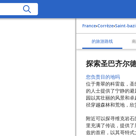
France
›
Corrèze
›
Saint-baz
的旅游路线
探索圣巴齐尔
您负责目的地吗
位于青翠的科雷兹，圣
的人士提供了宁静的避
园以其壮丽的风景和卓
径穿越森林和荒地，欣
附近可以探寻维克岩石
里充满了传说，提供了
兹的首府，以其哥特式