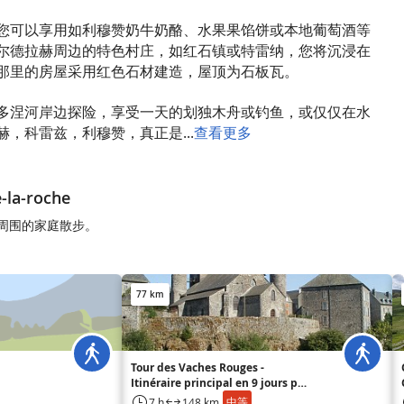
您可以享用如利穆赞奶牛奶酪、水果果馅饼或本地葡萄酒等
尔德拉赫周边的特色村庄，如红石镇或特雷纳，您将沉浸在
那里的房屋采用红色石材建造，屋顶为石板瓦。
多涅河岸边探险，享受一天的划独木舟或钓鱼，或仅仅在水
，科雷兹，利穆赞，真正是...
查看更多
-la-roche
roche周围的家庭散步。
77 km
Tour des Vaches Rouges -
Itinéraire principal en 9 jours par
Vèze - Départ Allanche, Cantal
中等
7 h
148 km