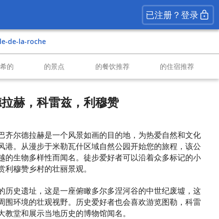
已注册？登录
ile-de-la-roche
南希的
的景点
的餐饮推荐
的住宿推荐
德拉赫，科雷兹，利穆赞
巴齐尔德拉赫是一个风景如画的目的地，为热爱自然和文化
风港。从漫步于米勒瓦什区域自然公园开始您的旅程，该公
越的生物多样性而闻名。徒步爱好者可以沿着众多标记的小
赏利穆赞乡村的壮丽景观。
的历史遗址，这是一座俯瞰多尔多涅河谷的中世纪废墟，这
周围环境的壮观视野。历史爱好者也会喜欢游览图勒，科雷
大教堂和展示当地历史的博物馆闻名。