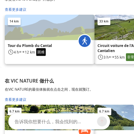
查看更多建议
14 km
33 km
Tour du Plomb du Cantal
Circuit voiture de l'
Cantalien
困难
4 h
12 km
非
3 h
55 km
在 VIC NATURE 做什么
在VIC NATURE的最佳体验就在点击之间，现在就预订。
查看更多建议
6.7 km
6.7 km
告诉我你想要什么，我会找到的...