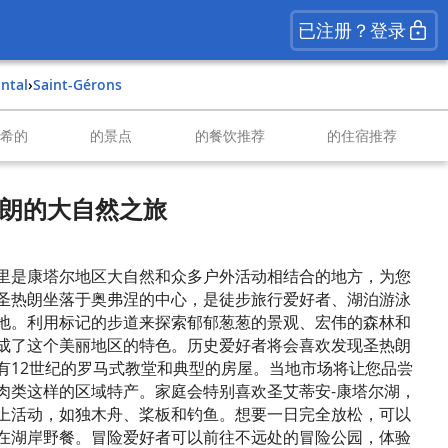
已注册？登录
antal
›
Saint-Gérons
南希的
的景点
的餐饮推荐
的住宿推荐
圣热朗的大自然之旅
里是康塔尔地区大自然和众多户外活动相结合的地方，为您
圣热朗坐落于奥弗涅的中心，是徒步旅行爱好者、湖泊游泳
地。利用标记的步道来探索郁郁葱葱的景观、宏伟的森林和
成了这个美丽地区的特色。历史爱好者将会喜欢发现圣热朗
有12世纪的罗马式教堂和典型的房屋。当地市场将让您品尝
肉类这样的区域特产。家庭会特别喜欢圣艾蒂安-康塔尔湖，
上活动，如独木舟、桨板和钓鱼。想要一日完全放松，可以
在湖岸野餐。冒险爱好者可以前往不远处的冒险公园，体验